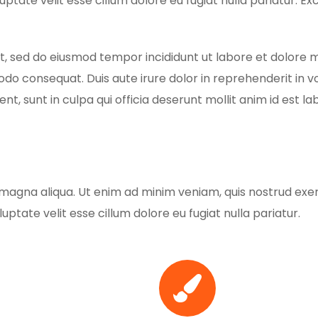
luptate velit esse cillum dolore eu fugiat nulla pariatur. 
it, sed do eiusmod tempor incididunt ut labore et dolore
do consequat. Duis aute irure dolor in reprehenderit in vol
t, sunt in culpa qui officia deserunt mollit anim id est l
magna aliqua. Ut enim ad minim veniam, quis nostrud exerc
uptate velit esse cillum dolore eu fugiat nulla pariatur.