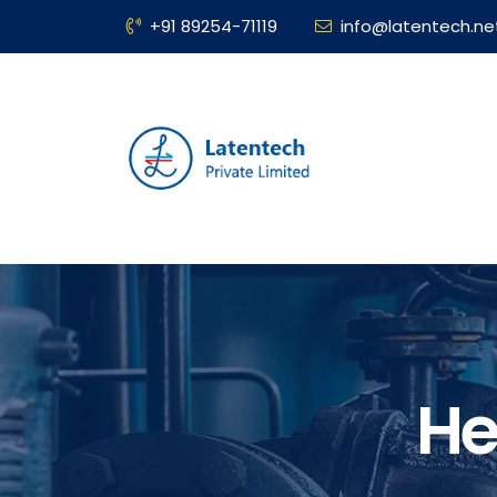
+91 89254-71119
info@latentech.ne
He