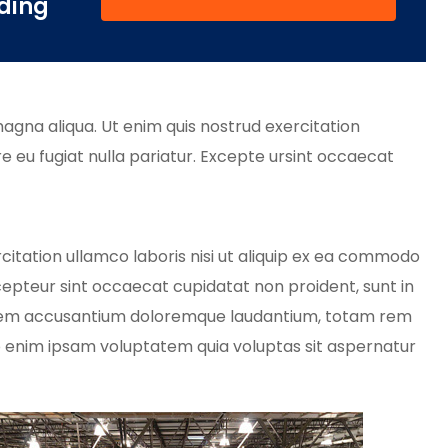
ding
magna aliqua. Ut enim quis nostrud exercitation
re eu fugiat nulla pariatur. Excepte ursint occaecat
itation ullamco laboris nisi ut aliquip ex ea commodo
Excepteur sint occaecat cupidatat non proident, sunt in
uptatem accusantium doloremque laudantium, totam rem
mo enim ipsam voluptatem quia voluptas sit aspernatur