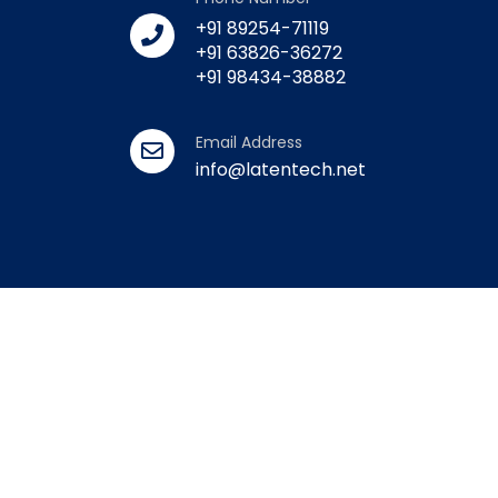
+91 89254-71119
+91 63826-36272
+91 98434-38882
Email Address
info@latentech.net
Powered by Daatprints