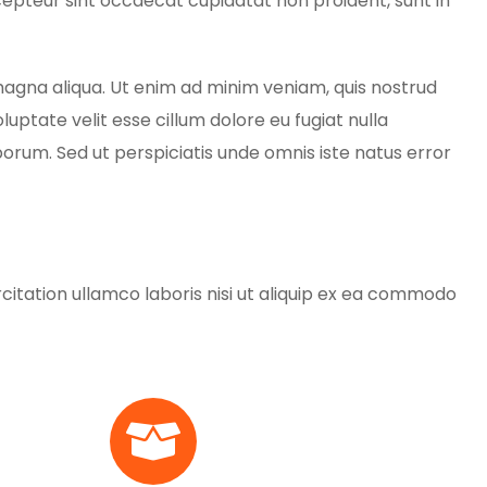
Excepteur sint occaecat cupidatat non proident, sunt in
 magna aliqua. Ut enim ad minim veniam, quis nostrud
uptate velit esse cillum dolore eu fugiat nulla
aborum. Sed ut perspiciatis unde omnis iste natus error
itation ullamco laboris nisi ut aliquip ex ea commodo