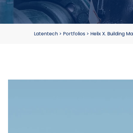
Latentech
>
Portfolios
>
Helix X. Building M